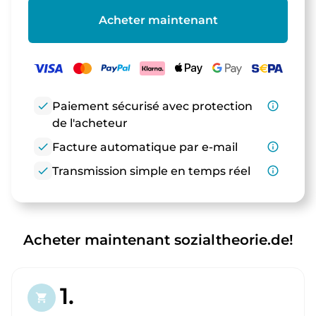
Acheter maintenant
check
Paiement sécurisé avec protection
info_outline
de l'acheteur
check
Facture automatique par e-mail
info_outline
check
Transmission simple en temps réel
info_outline
Acheter maintenant sozialtheorie.de!
1.
shopping_cart